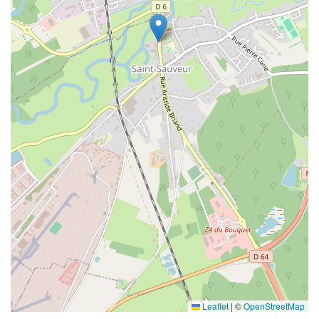
Leaflet
|
©
OpenStreetMap